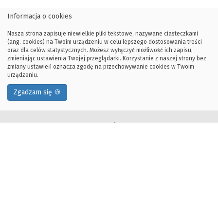
Informacja o cookies
Nasza strona zapisuje niewielkie pliki tekstowe, nazywane ciasteczkami
(ang. cookies) na Twoim urządzeniu w celu lepszego dostosowania treści
oraz dla celów statystycznych. Możesz wyłączyć możliwość ich zapisu,
zmieniając ustawienia Twojej przeglądarki. Korzystanie z naszej strony bez
zmiany ustawień oznacza zgodę na przechowywanie cookies w Twoim
urządzeniu.
Zgadzam się 🍪
Kontakt:
e-mail: kontakt@tryit.org.pl
tel: +48 12 328-33-57
bud. D17, pok. 4.8
Adres korespondencyjny:
Fundacja Try IT
D-17 Wydział Informatyki