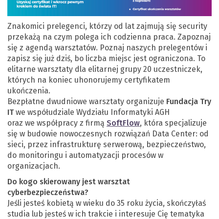
Znakomici prelegenci, którzy od lat zajmują się security
przekażą na czym polega ich codzienna praca. Zapoznaj
się z agendą warsztatów. Poznaj naszych prelegentów i
zapisz się już dziś, bo liczba miejsc jest ograniczona. To
elitarne warsztaty dla elitarnej grupy 20 uczestniczek,
których na koniec uhonorujemy certyfikatem
ukończenia.
Bezpłatne dwudniowe warsztaty organizuje
Fundacja Try
IT
w
e współudziale Wydziału Informatyki AGH
oraz we
współpracy z firmą
SoftFlow
, która specjalizuje
się w budowie nowoczesnych rozwiązań Data Center: od
sieci, przez infrastrukturę serwerową, bezpieczeństwo,
do monitoringu i automatyzacji procesów w
organizacjach.
Do kogo skierowany jest warsztat
cyberbezpieczeństwa?
Jeśli jesteś kobietą w wieku do 35 roku życia, skończyłaś
studia lub jesteś w ich trakcie i interesuje Cię tematyka