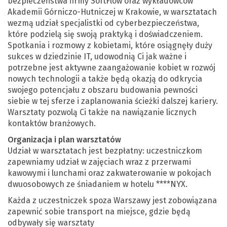
bezpieczeństwa firmy SoftFlow oraz wykładowców
Akademii Górniczo-Hutniczej w Krakowie, w warsztatach
wezmą udział specjalistki od cyberbezpieczeństwa,
które podzielą się swoją praktyką i doświadczeniem.
Spotkania i rozmowy z kobietami, które osiągnęły duży
sukces w dziedzinie IT, udowodnią Ci jak ważne i
potrzebne jest aktywne zaangażowanie kobiet w rozwój
nowych technologii a także będą okazją do odkrycia
swojego potencjału z obszaru budowania pewności
siebie w tej sferze i zaplanowania ścieżki dalszej kariery.
Warsztaty pozwolą Ci także na nawiązanie licznych
kontaktów branżowych.
Organizacja i plan warsztatów
Udział w warsztatach jest bezpłatny: uczestniczkom
zapewniamy udział w zajęciach wraz z przerwami
kawowymi i lunchami oraz zakwaterowanie w pokojach
dwuosobowych ze śniadaniem w hotelu ****NYX.
Każda z uczestniczek spoza Warszawy jest zobowiązana
zapewnić sobie transport na miejsce, gdzie będą
odbywały się warsztaty