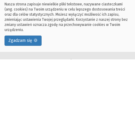
Nasza strona zapisuje niewielkie pliki tekstowe, nazywane ciasteczkami
(ang. cookies) na Twoim urządzeniu w celu lepszego dostosowania treści
oraz dla celów statystycznych. Możesz wyłączyć możliwość ich zapisu,
zmieniając ustawienia Twojej przeglądarki. Korzystanie z naszej strony bez
zmiany ustawień oznacza zgodę na przechowywanie cookies w Twoim
urządzeniu.
Zgadzam się 🍪
Kontakt:
e-mail: kontakt@tryit.org.pl
tel: +48 12 328-33-57
bud. D17, pok. 4.8
Adres korespondencyjny:
Fundacja Try IT
D-17 Wydział Informatyki
Akademia Górniczo-Hutnicza im. Stanisława Staszica
Al. Mickiewicza 30, 30-059 Kraków, Polska